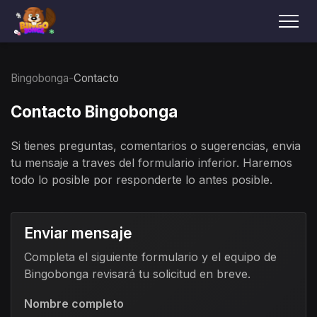
Bingobonga
-
Contacto
Contacto Bingobonga
Si tienes preguntas, comentarios o sugerencias, envia
tu mensaje a traves del formulario inferior. Haremos
todo lo posible por responderte lo antes posible.
Enviar mensaje
Completa el siguiente formulario y el equipo de
Bingobonga revisará tu solicitud en breve.
Nombre completo