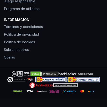
Juego responsable
Programa de afiliados
INFORMACIÓN
Términos y condiciones
Política de privacidad
Política de cookies
Sobre nosotros
Quejas