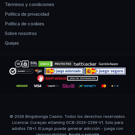
Términos y condiciones
Política de privacidad
Política de cookies
Sobre nosotros
Quejas
© 2026 Bingobonga Casino. Todos los derechos reservados.
Licencia: Curaçao eGaming GCB-2024-2299-V1. Solo para
adultos (18+). El juego puede generar adicción - juega con
responsabilidad.
Ayuda y soporte