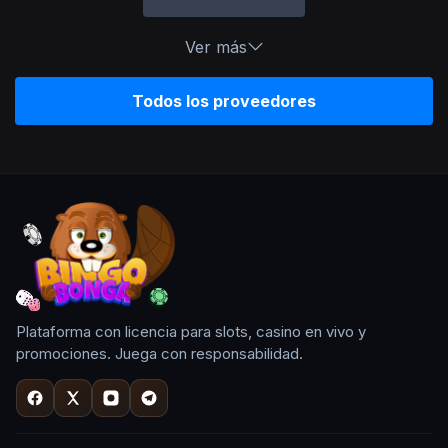
Ver más
Todos los proveedores
Plataforma con licencia para slots, casino en vivo y
promociones. Juega con responsabilidad.