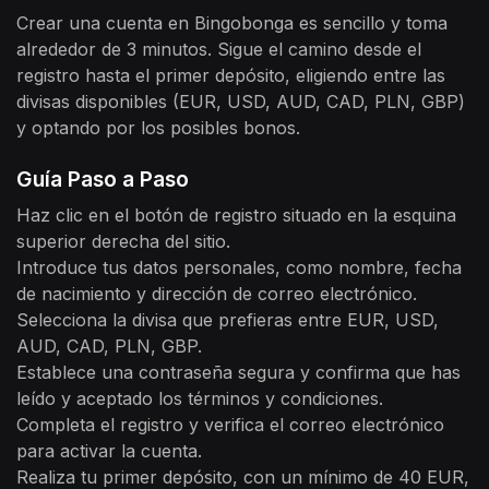
Crear una cuenta en Bingobonga es sencillo y toma
alrededor de 3 minutos. Sigue el camino desde el
registro hasta el primer depósito, eligiendo entre las
divisas disponibles (EUR, USD, AUD, CAD, PLN, GBP)
y optando por los posibles bonos.
Guía Paso a Paso
Haz clic en el botón de registro situado en la esquina
superior derecha del sitio.
Introduce tus datos personales, como nombre, fecha
de nacimiento y dirección de correo electrónico.
Selecciona la divisa que prefieras entre EUR, USD,
AUD, CAD, PLN, GBP.
Establece una contraseña segura y confirma que has
leído y aceptado los términos y condiciones.
Completa el registro y verifica el correo electrónico
para activar la cuenta.
Realiza tu primer depósito, con un mínimo de 40 EUR,