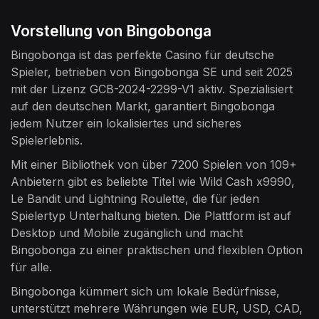
Vorstellung von Bingobonga
Bingobonga ist das perfekte Casino für deutsche
Spieler, betrieben von Bingobonga SE und seit 2025
mit der Lizenz GCB-2024-2299-V1 aktiv. Spezialisiert
auf den deutschen Markt, garantiert Bingobonga
jedem Nutzer ein lokalisiertes und sicheres
Spielerlebnis.
Mit einer Bibliothek von über 7200 Spielen von 109+
Anbietern gibt es beliebte Titel wie Wild Cash x9990,
Le Bandit und Lightning Roulette, die für jeden
Spielertyp Unterhaltung bieten. Die Plattform ist auf
Desktop und Mobile zugänglich und macht
Bingobonga zu einer praktischen und flexiblen Option
für alle.
Bingobonga kümmert sich um lokale Bedürfnisse,
unterstützt mehrere Währungen wie EUR, USD, CAD,