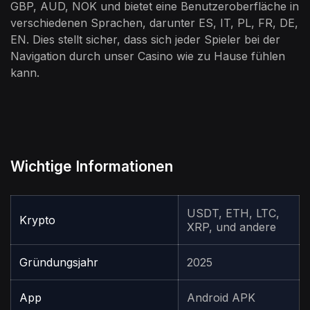
GBP, AUD, NOK und bietet eine Benutzeroberfläche in
verschiedenen Sprachen, darunter ES, IT, PL, FR, DE,
EN. Dies stellt sicher, dass sich jeder Spieler bei der
Navigation durch unser Casino wie zu Hause fühlen
kann.
Wichtige Informationen
USDT, ETH, LTC,
Krypto
XRP, und andere
Gründungsjahr
2025
App
Android APK