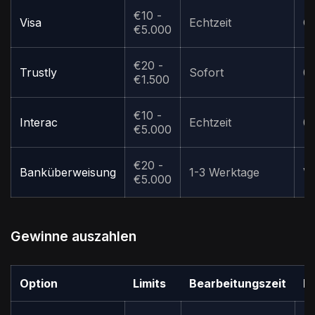
€10 -
Visa
Echtzeit
Ge
€5.000
€20 -
Trustly
Sofort
0
€1.500
€10 -
Interac
Echtzeit
0
€5.000
€20 -
Banküberweisung
1-3 Werktage
Va
€5.000
Gewinne auszahlen
Option
Limits
Bearbeitungszeit
K