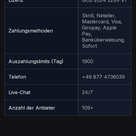
Lizenz
GCB-2024-2299-V1
Skrill, Neteller,
Mastercard, Visa,
Giropay, Apple
Zahlungsmethoden
Pay,
Banküberweisung,
Sofort
Auszahlungslimits (Tag)
1900
Telefon
+49 877 4738039
Live-Chat
24/7
Anzahl der Anbieter
109+