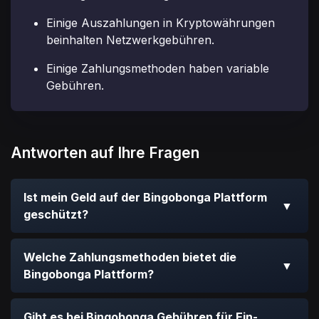
Einige Auszahlungen in Kryptowährungen
beinhalten Netzwerkgebühren.
Einige Zahlungsmethoden haben variable
Gebühren.
Antworten auf Ihre Fragen
Ist mein Geld auf der Bingobonga Plattform
▼
geschützt?
Absolut. Bingo Bonga verwahrt Spielergelder auf
Welche Zahlungsmethoden bietet die
segregierten Konten und verwendet
▼
Bingobonga Plattform?
Sicherheitssysteme auf Bankniveau, um alle
finanziellen Transaktionen zu schützen.
Bei Bingo Bonga können Sie Bankkarten,
Gibt es bei Bingobonga Gebühren für Ein-
elektronische Geldbörsen, Banküberweisungen und