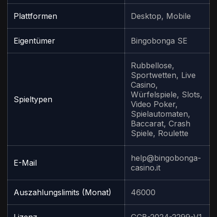
Plattformen
Desktop, Mobile
Eigentümer
Bingobonga SE
Rubbellose,
Sportwetten, Live
Casino,
Würfelspiele, Slots,
Spieltypen
Video Poker,
Spielautomaten,
Baccarat, Crash
Spiele, Roulette
help@bingobonga-
E-Mail
casino.it
Auszahlungslimits (Monat)
46000