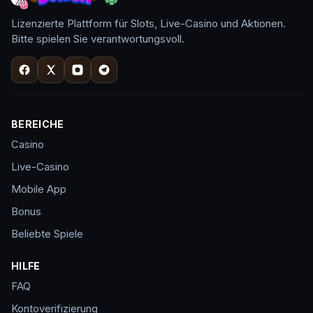
Lizenzierte Plattform für Slots, Live-Casino und Aktionen.
Bitte spielen Sie verantwortungsvoll.
BEREICHE
Casino
Live-Casino
Mobile App
Bonus
Beliebte Spiele
HILFE
FAQ
Kontoverifizierung