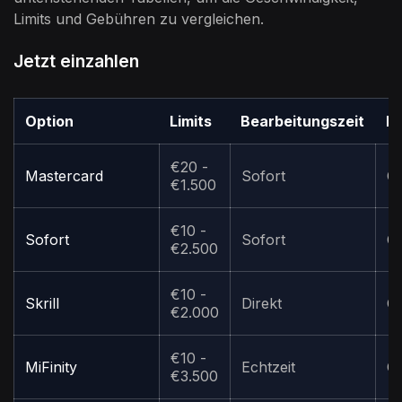
Limits und Gebühren zu vergleichen.
Jetzt einzahlen
Option
Limits
Bearbeitungszeit
K
€20 -
Mastercard
Sofort
Ge
€1.500
€10 -
Sofort
Sofort
Ge
€2.500
€10 -
Skrill
Direkt
Ge
€2.000
€10 -
MiFinity
Echtzeit
Ge
€3.500