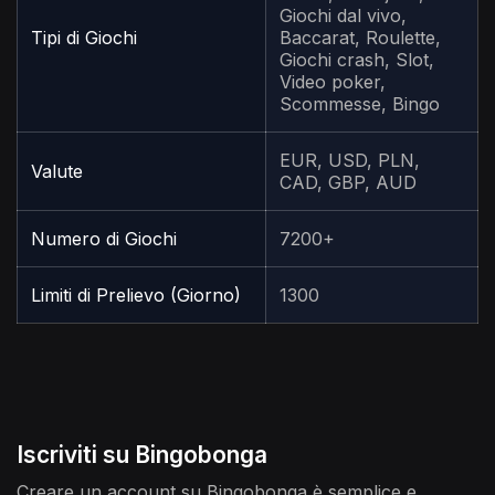
Giochi dal vivo,
Tipi di Giochi
Baccarat, Roulette,
Giochi crash, Slot,
Video poker,
Scommesse, Bingo
EUR, USD, PLN,
Valute
CAD, GBP, AUD
Numero di Giochi
7200+
Limiti di Prelievo (Giorno)
1300
Iscriviti su Bingobonga
Creare un account su Bingobonga è semplice e