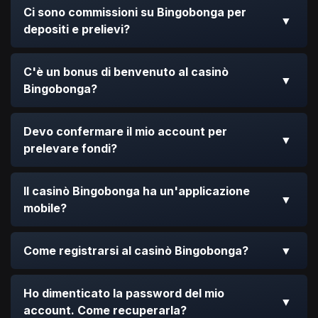
Ci sono commissioni su Bingobonga per
portafogli elettronici, bonifici e criptovalute. Tutti i
▼
depositi e prelievi?
metodi sono sicuri e garantiscono transazioni rapide.
Bingo Bonga si impegna a mantenere bassi i costi per i
C'è un bonus di benvenuto al casinò
giocatori. Non applichiamo commissioni sui depositi e
▼
Bingobonga?
la maggior parte dei prelievi è gratuita.
Assolutamente! Bingo Bonga offre un attraente bonus
Devo confermare il mio account per
di benvenuto ai nuovi iscritti. Registrati oggi per
▼
prelevare fondi?
approfittare dell'offerta esclusiva.
Sì, prima di effettuare il tuo primo prelievo su Bingo
Il casinò Bingobonga ha un'applicazione
Bonga, dovrai completare il processo di verifica
▼
mobile?
dell'identità fornendo i documenti richiesti.
Certamente! Bingo Bonga dispone di app native per
Come registrarsi al casinò Bingobonga?
▼
smartphone e tablet. Inoltre, il sito è completamente
ottimizzato per il gioco mobile tramite browser.
Per registrarti su Bingo Bonga, visita il sito ufficiale,
Ho dimenticato la password del mio
clicca su 'Registrazione', inserisci i tuoi dati e conferma
▼
account. Come recuperarla?
il tuo indirizzo email. Il processo richiede solo pochi