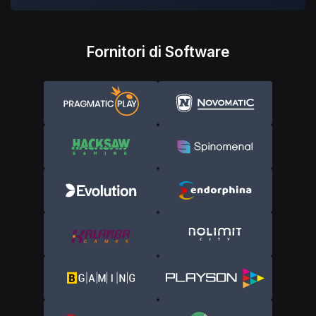
minuti.
Non preoccuparti! Su Bingo Bonga puoi facilmente
recuperare la password cliccando su 'Password
Fornitori di Software
dimenticata' e seguendo le istruzioni inviate alla tua
email.