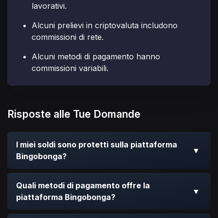
lavorativi.
Alcuni prelievi in criptovaluta includono
commissioni di rete.
Alcuni metodi di pagamento hanno
commissioni variabili.
Risposte alle Tue Domande
I miei soldi sono protetti sulla piattaforma
▼
Bingobonga?
Assolutamente. Bingo Bonga conserva i fondi dei
Quali metodi di pagamento offre la
giocatori in conti segregati e utilizza sistemi di
▼
piattaforma Bingobonga?
sicurezza bancari per proteggere tutte le transazioni
finanziarie.
Su Bingo Bonga puoi utilizzare carte bancarie,