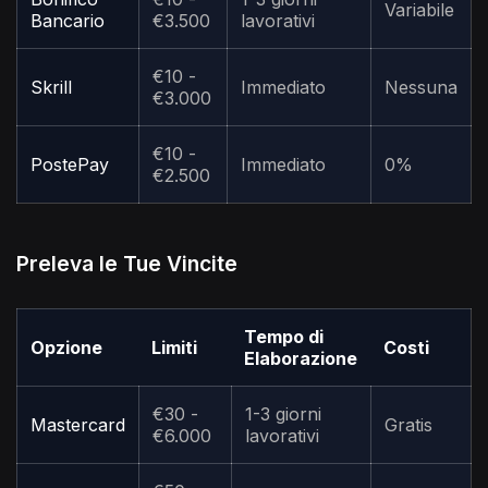
Variabile
Bancario
€3.500
lavorativi
€10 -
Skrill
Immediato
Nessuna
€3.000
€10 -
PostePay
Immediato
0%
€2.500
Preleva le Tue Vincite
Tempo di
Opzione
Limiti
Costi
Elaborazione
€30 -
1-3 giorni
Mastercard
Gratis
€6.000
lavorativi