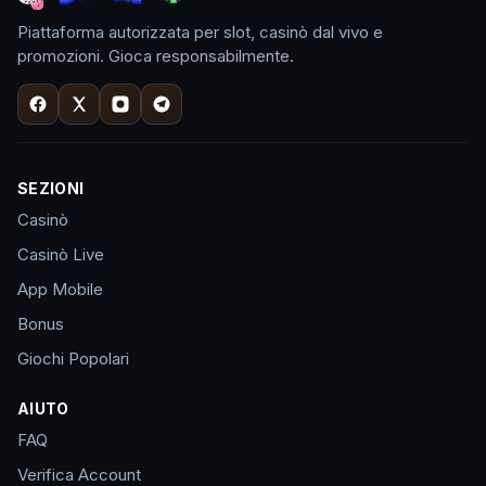
Piattaforma autorizzata per slot, casinò dal vivo e
promozioni. Gioca responsabilmente.
SEZIONI
Casinò
Casinò Live
App Mobile
Bonus
Giochi Popolari
AIUTO
FAQ
Verifica Account