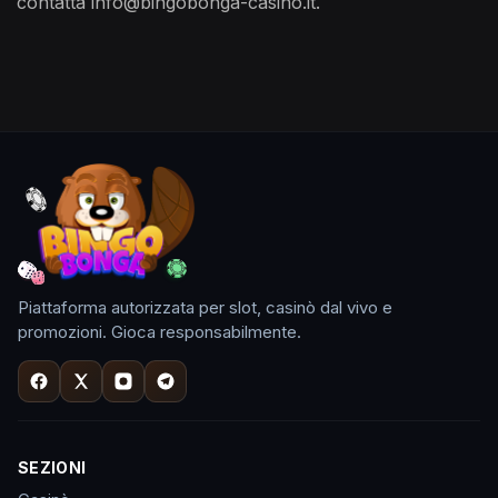
contatta
info@bingobonga-casino.it
.
Piattaforma autorizzata per slot, casinò dal vivo e
promozioni. Gioca responsabilmente.
SEZIONI