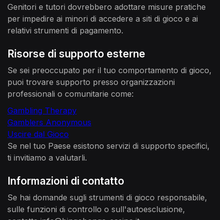
Genitori e tutori dovrebbero adottare misure pratiche
per impedire ai minori di accedere a siti di gioco e ai
relativi strumenti di pagamento.
Risorse di supporto esterne
Se sei preoccupato per il tuo comportamento di gioco,
puoi trovare supporto presso organizzazioni
professionali o comunitarie come:
Gambling Therapy
Gamblers Anonymous
Uscire dal Gioco
Se nel tuo Paese esistono servizi di supporto specifici,
ti invitiamo a valutarli.
Informazioni di contatto
Se hai domande sugli strumenti di gioco responsabile,
sulle funzioni di controllo o sull'autoesclusione,