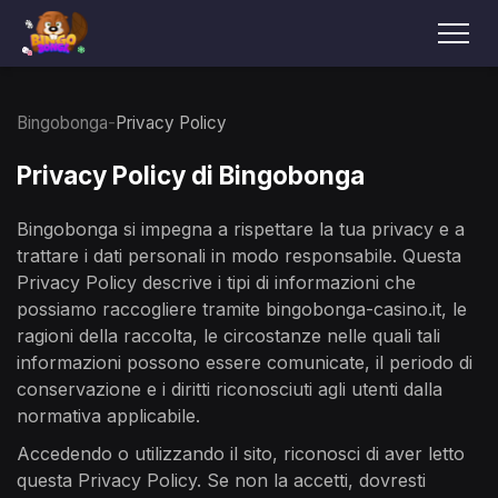
Bingobonga
-
Privacy Policy
Privacy Policy di Bingobonga
Bingobonga si impegna a rispettare la tua privacy e a
trattare i dati personali in modo responsabile. Questa
Privacy Policy descrive i tipi di informazioni che
possiamo raccogliere tramite bingobonga-casino.it, le
ragioni della raccolta, le circostanze nelle quali tali
informazioni possono essere comunicate, il periodo di
conservazione e i diritti riconosciuti agli utenti dalla
normativa applicabile.
Accedendo o utilizzando il sito, riconosci di aver letto
questa Privacy Policy. Se non la accetti, dovresti