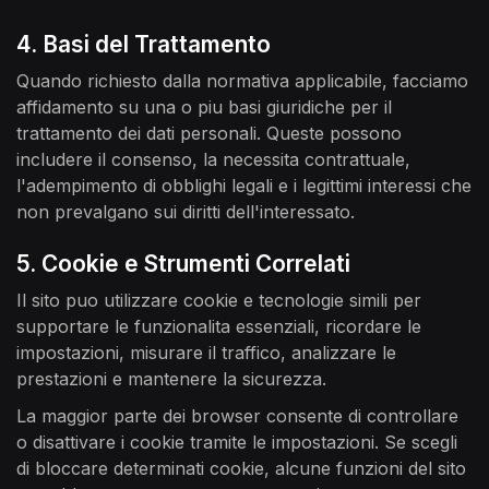
4. Basi del Trattamento
Quando richiesto dalla normativa applicabile, facciamo
affidamento su una o piu basi giuridiche per il
trattamento dei dati personali. Queste possono
includere il consenso, la necessita contrattuale,
l'adempimento di obblighi legali e i legittimi interessi che
non prevalgano sui diritti dell'interessato.
5. Cookie e Strumenti Correlati
Il sito puo utilizzare cookie e tecnologie simili per
supportare le funzionalita essenziali, ricordare le
impostazioni, misurare il traffico, analizzare le
prestazioni e mantenere la sicurezza.
La maggior parte dei browser consente di controllare
o disattivare i cookie tramite le impostazioni. Se scegli
di bloccare determinati cookie, alcune funzioni del sito