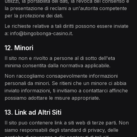
utilizzi, la portabilita dei dati, la revoca del consenso e
la presentazione di reclami a un'autorita competente
per la protezione dei dati.
Le richieste relative a tali diritti possono essere inviate
a:
info@bingobonga-casino.it
.
12. Minori
Il sito non e rivolto a persone al di sotto dell'eta
minima consentita dalla normativa applicabile.
Non raccogliamo consapevolmente informazioni
personali da minori. Se ritieni che un minore ci abbia
inviato informazioni, ti invitiamo a contattarci affinche
possiamo adottare le misure appropriate.
13. Link ad Altri Siti
Il sito puo contenere link a siti web di terze parti. Non
siamo responsabili degli standard di privacy, delle