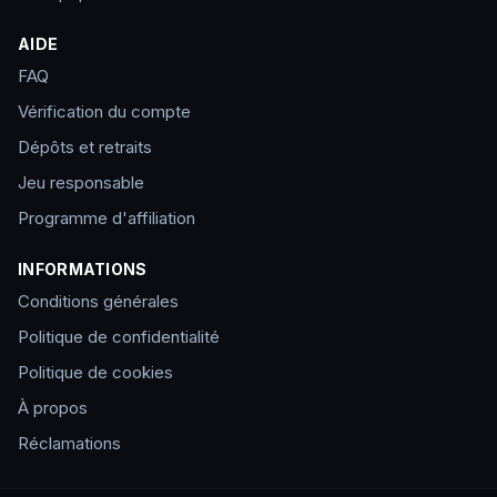
AIDE
FAQ
Vérification du compte
Dépôts et retraits
Jeu responsable
Programme d'affiliation
INFORMATIONS
Conditions générales
Politique de confidentialité
Politique de cookies
À propos
Réclamations