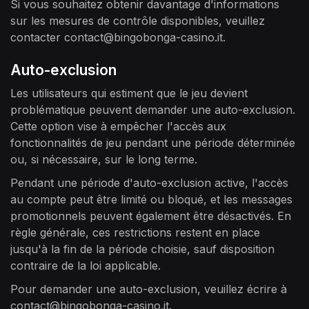
Si vous souhaitez obtenir davantage d'informations
sur les mesures de contrôle disponibles, veuillez
contacter
contact@bingobonga-casino.it
.
Auto-exclusion
Les utilisateurs qui estiment que le jeu devient
problématique peuvent demander une auto-exclusion.
Cette option vise à empêcher l'accès aux
fonctionnalités de jeu pendant une période déterminée
ou, si nécessaire, sur le long terme.
Pendant une période d'auto-exclusion active, l'accès
au compte peut être limité ou bloqué, et les messages
promotionnels peuvent également être désactivés. En
règle générale, ces restrictions restent en place
jusqu'à la fin de la période choisie, sauf disposition
contraire de la loi applicable.
Pour demander une auto-exclusion, veuillez écrire à
contact@bingobonga-casino.it
.