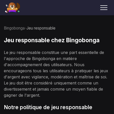
Bingobonga
-
Jeu responsable
Jeu responsable chez Bingobonga
Le jeu responsable constitue une part essentielle de
l'approche de Bingobonga en matière
d'accompagnement des utilisateurs. Nous
encourageons tous les utilisateurs à pratiquer les jeux
d'argent avec vigilance, modération et maîtrise de soi.
Le jeu doit être considéré uniquement comme un
divertissement et jamais comme un moyen fiable de
gagner de l'argent.
Notre politique de jeu responsable